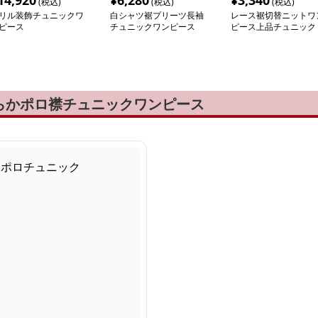
14,920
¥
6,280
¥
3,340
(税込)
(税込)
(税込)
リル装飾チュニックワ
白シャツ裾プリーツ長袖
レース裾切替ニットワ
ピース
チュニックワンピース
ピース上品チュニック
らかポロ襟チュニックワンピース