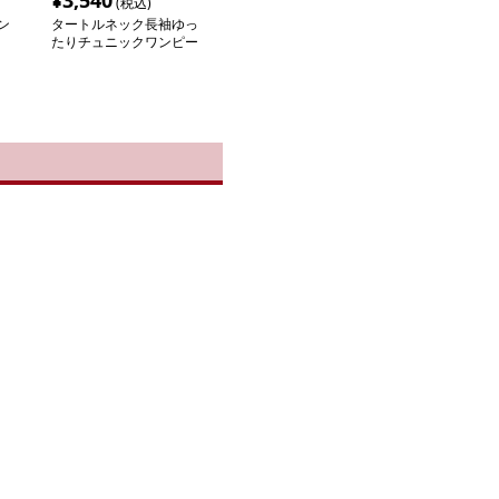
¥
3,540
(税込)
ン
タートルネック長袖ゆっ
たりチュニックワンピー
ス