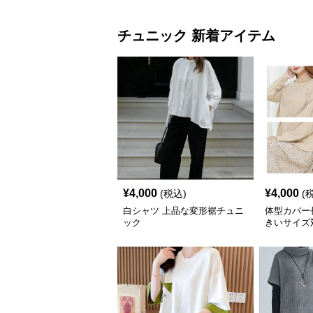
チュニック 新着アイテム
¥
4,000
¥
4,000
(税込)
(
白シャツ 上品な変形裾チュニ
体型カバー
ック
きいサイズ
ップスシャ