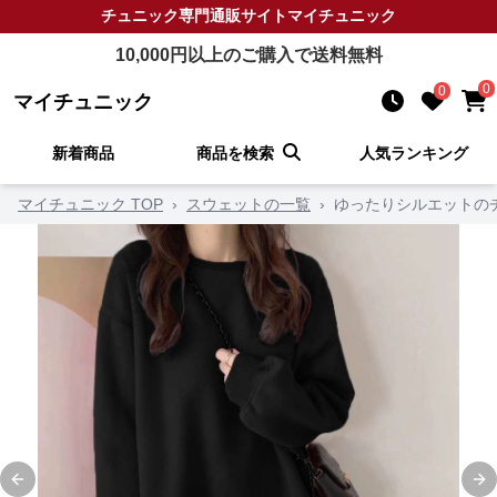
チュニック
専門通販サイト
マイチュニック
10,000
円以上のご購入で送料無料
0
0
マイチュニック
新着商品
商品を検索
人気ランキング
マイチュニック TOP
›
スウェットの一覧
›
ゆったりシルエットの
Previous slide
Ne