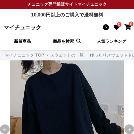
チュニック
専門通販サイト
マイチュニック
10,000
円以上のご購入で送料無料
0
0
マイチュニック
新着商品
商品を検索
人気ランキング
マイチュニック TOP
›
スウェットの一覧
›
ゆったりスウェットト
Previous slide
Ne