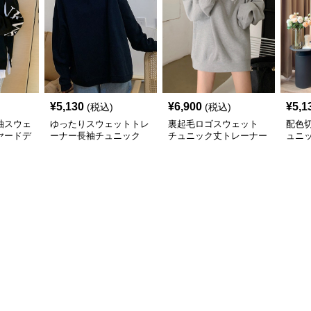
¥
5,130
¥
6,900
¥
5,1
(税込)
(税込)
袖スウェ
ゆったりスウェットトレ
裏起毛ロゴスウェット
配色
ヤードデ
ーナー長袖チュニック
チュニック丈トレーナー
ュニ
ー