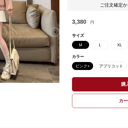
ご注文確定か
3,380
円
Next slide
サイズ
M
L
XL
カラー
ピンク+
アプリコット
購
カー