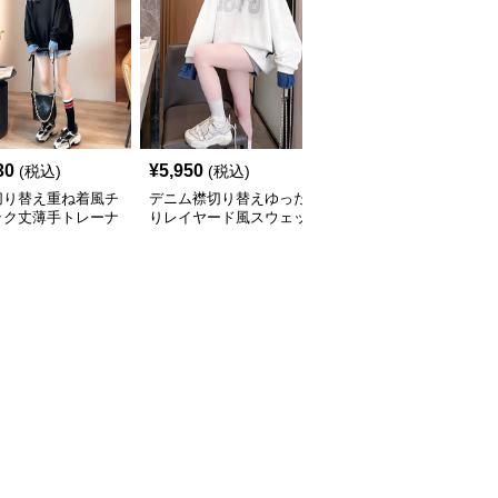
30
¥
5,950
¥
7,370
(税込)
(税込)
(税込)
切り替え重ね着風チ
デニム襟切り替えゆった
刺繍ロゴ スウェット チ
ック丈薄手トレーナ
りレイヤード風スウェッ
ュニック ビッグシルエ
トチュニック
ット