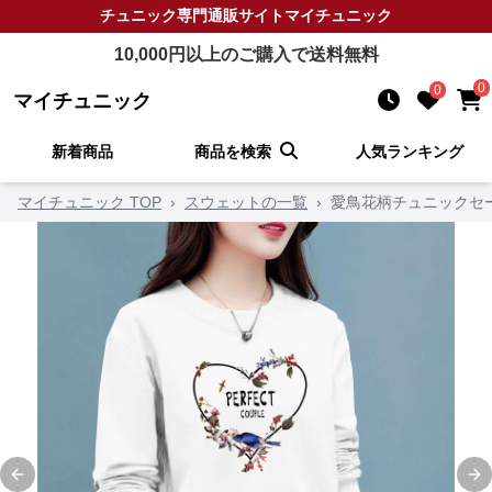
チュニック
専門通販サイト
マイチュニック
10,000
円以上のご購入で送料無料
0
0
マイチュニック
新着商品
商品を検索
人気ランキング
マイチュニック TOP
›
スウェットの一覧
›
愛鳥花柄チュニックセ
Previous slide
Ne