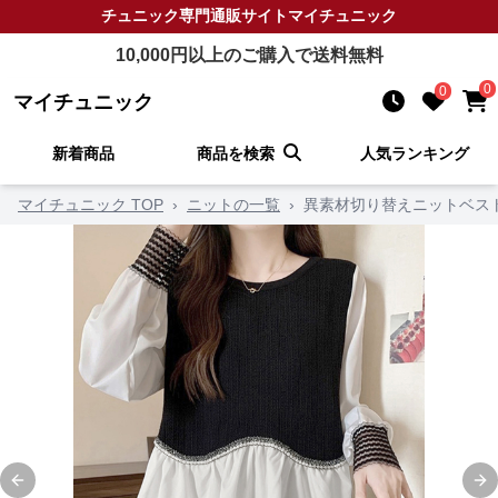
チュニック
専門通販サイト
マイチュニック
10,000
円以上のご購入で送料無料
0
0
マイチュニック
新着商品
商品を検索
人気ランキング
マイチュニック TOP
›
ニットの一覧
›
異素材切り替えニットベス
Previous slide
Ne