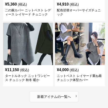
¥
5,360
¥
4,910
(税込)
(税込)
二の腕カバー ニットベスト レデ
配色切替オーバーサイズチュニ
ィース レイヤード チュニック
ック
¥
11,150
¥
4,000
(税込)
(税込)
タートルネック ニットワンピー
ニットベスト レイヤード重ね着
ス チュニック 秋冬 暖か
チュニック体型カバー
›
新着アイテムの一覧へ