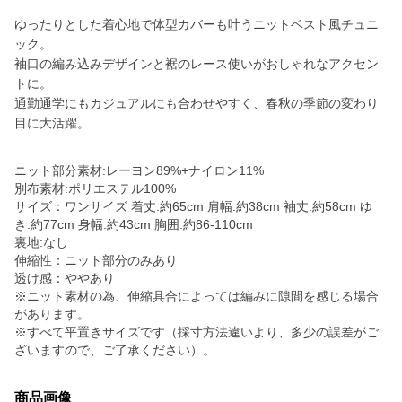
ゆったりとした着心地で体型カバーも叶うニットベスト風チュニ
ック。
袖口の編み込みデザインと裾のレース使いがおしゃれなアクセン
トに。
通勤通学にもカジュアルにも合わせやすく、春秋の季節の変わり
目に大活躍。
ニット部分素材:レーヨン89%+ナイロン11%
別布素材:ポリエステル100%
サイズ：ワンサイズ 着丈:約65cm 肩幅:約38cm 袖丈:約58cm ゆ
き:約77cm 身幅:約43cm 胸囲:約86-110cm
裏地:なし
伸縮性：ニット部分のみあり
透け感：ややあり
※ニット素材の為、伸縮具合によっては編みに隙間を感じる場合
があります。
※すべて平置きサイズです（採寸方法違いより、多少の誤差がご
ざいますので、ご了承ください）。
商品画像