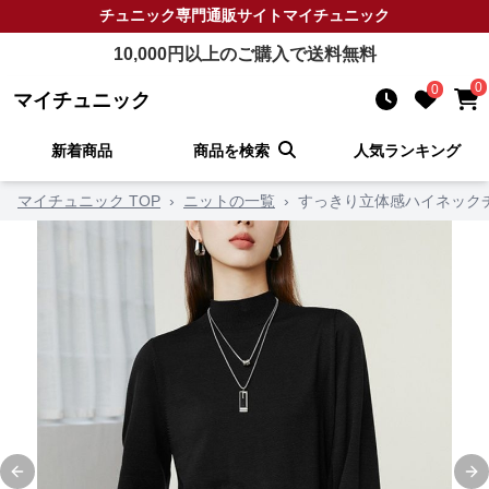
チュニック
専門通販サイト
マイチュニック
10,000
円以上のご購入で送料無料
0
0
マイチュニック
新着商品
商品を検索
人気ランキング
マイチュニック TOP
›
ニットの一覧
›
すっきり立体感ハイネック
Previous slide
Ne