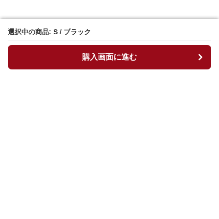
選択中の商品: S / ブラック
選択中の商品: S / ブラック
購入画面に進む
購入画面に進む
マイチュニック
について
会社概要