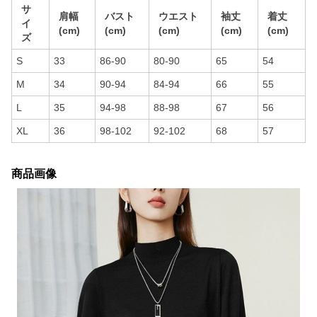
サ
肩幅
バスト
ウエスト
袖丈
着丈
イ
(cm)
(cm)
(cm)
(cm)
(cm)
ズ
S
33
86-90
80-90
65
54
M
34
90-94
84-94
66
55
L
35
94-98
88-98
67
56
XL
36
98-102
92-102
68
57
商品画像