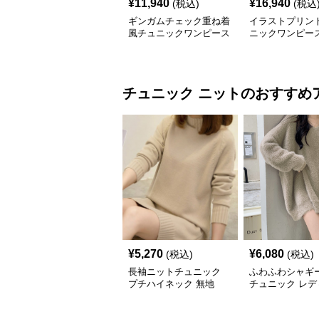
¥
11,940
¥
16,940
(税込)
(税込
ギンガムチェック重ね着
イラストプリント
風チュニックワンピース
ニックワンピー
チュニック
ニット
のおすすめ
¥
5,270
¥
6,080
(税込)
(税込)
長袖ニットチュニック
ふわふわシャギ
プチハイネック 無地
チュニック レデ
長袖