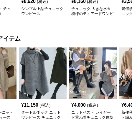
¥
8,620
¥
8,160
¥
3,5
)
(税込)
(税込)
 チュ
シンプル上品チュニック
チュニック 大きな水玉
幾何
ス
ワンピース
模様のティアードワンピ
ニッ
ース
アイテム
¥
11,150
¥
4,000
¥
6,4
(税込)
(税込)
ーニット
タートルネック ニット
ニットベスト レイヤー
新作
ィース
ワンピース チュニック
ド重ね着チュニック体型
ト編
秋冬 暖か
カバー
トベス