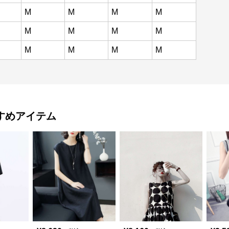
M
M
M
M
M
M
M
M
M
M
M
M
すめアイテム