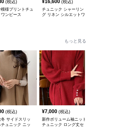
80
¥
16,600
¥
5,640
(税込)
(税込)
(税込)
学模様プリントチュ
チュニック シャーリン
やわらか素材のゆったり
クワンピース
グ リネン シルエットワ
ポロチュニック
ンピース
もっと見る
00
¥
7,000
¥
8,030
(税込)
(税込)
(税込)
秋冬 サイドスリッ
新作ボリューム袖ニット
ケーブル編みニットチュ
みチュニック ニッ
チュニック ロング丈セ
ニック ゆったり体型カ
ト 重ね着風
ーター
バー