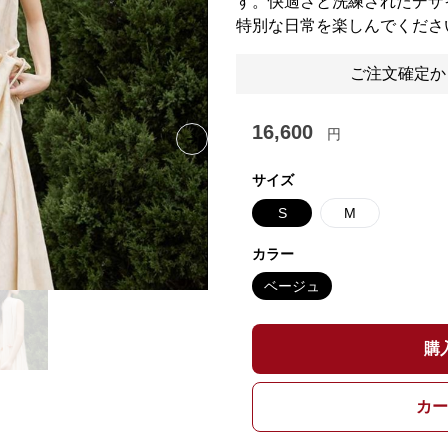
す。快適さと洗練されたデザ
特別な日常を楽しんでくださ
ご注文確定か
16,600
円
Next slide
サイズ
S
M
カラー
ベージュ
購
カー