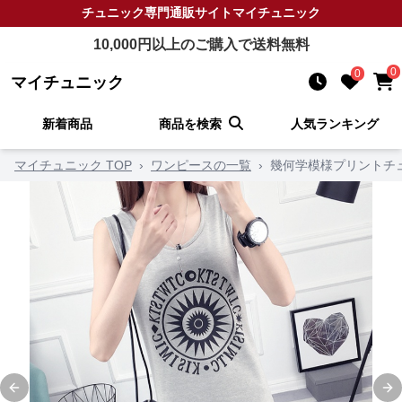
チュニック
専門通販サイト
マイチュニック
10,000
円以上のご購入で送料無料
0
0
マイチュニック
新着商品
商品を検索
人気ランキング
マイチュニック TOP
›
ワンピースの一覧
›
幾何学模様プリントチ
Previous slide
Ne