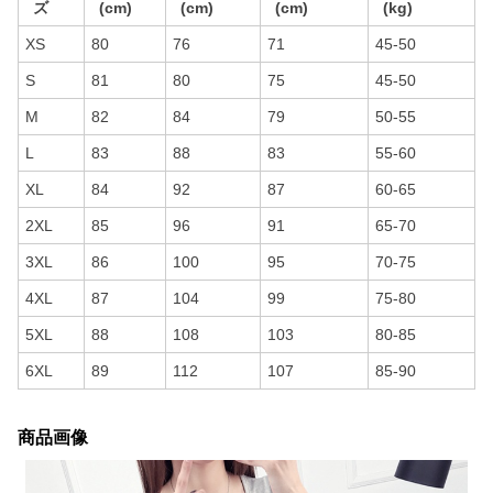
ズ
(cm)
(cm)
(cm)
(kg)
XS
80
76
71
45-50
S
81
80
75
45-50
M
82
84
79
50-55
L
83
88
83
55-60
XL
84
92
87
60-65
2XL
85
96
91
65-70
3XL
86
100
95
70-75
4XL
87
104
99
75-80
5XL
88
108
103
80-85
6XL
89
112
107
85-90
商品画像