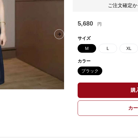
ご注文確定か
5,680
円
Next slide
サイズ
M
L
XL
カラー
ブラック
購
カー