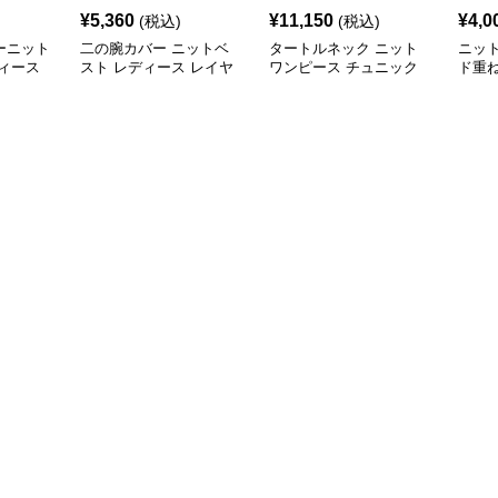
¥
5,360
¥
11,150
¥
4,0
(税込)
(税込)
ーニット
二の腕カバー ニットベ
タートルネック ニット
ニッ
ィース
スト レディース レイヤ
ワンピース チュニック
ド重
ード チュニック
秋冬 暖か
カバ