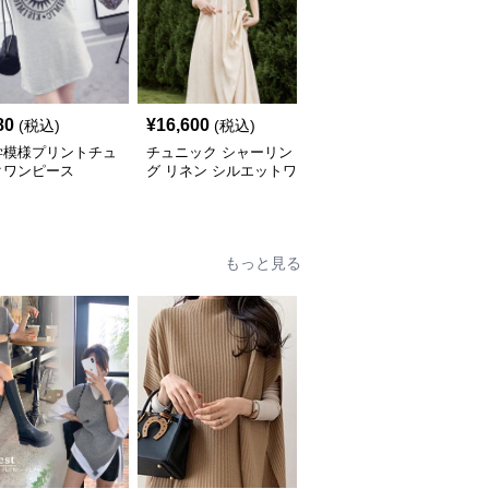
80
¥
16,600
¥
5,640
(税込)
(税込)
(税込)
学模様プリントチュ
チュニック シャーリン
やわらか素材のゆったり
クワンピース
グ リネン シルエットワ
ポロチュニック
ンピース
もっと見る