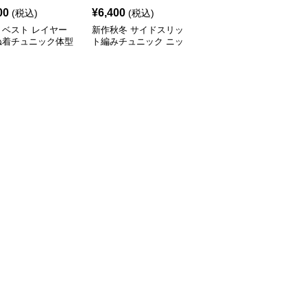
00
¥
6,400
¥
7,000
(税込)
(税込)
(税込)
トベスト レイヤー
新作秋冬 サイドスリッ
新作ボリューム袖ニット
ね着チュニック体型
ト編みチュニック ニッ
チュニック ロング丈セ
ー
トベスト 重ね着風
ーター