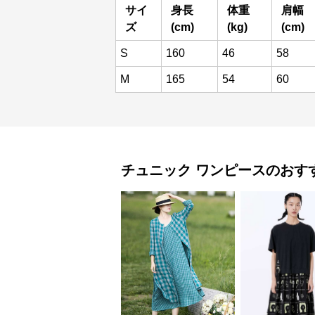
サイ
身長
体重
肩幅
ズ
(cm)
(kg)
(cm)
S
160
46
58
M
165
54
60
チュニック
ワンピース
のおす