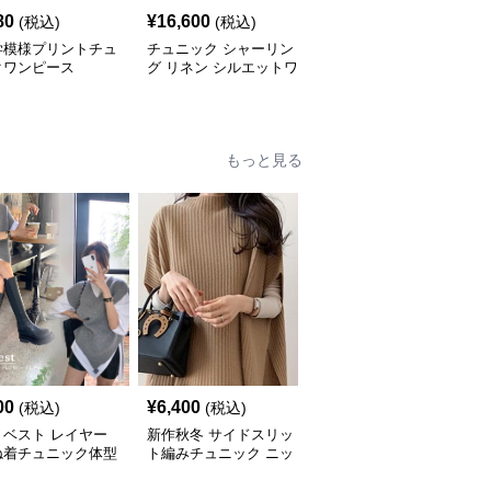
80
¥
16,600
¥
5,640
(税込)
(税込)
(税込)
学模様プリントチュ
チュニック シャーリン
やわらか素材のゆったり
クワンピース
グ リネン シルエットワ
ポロチュニック
ンピース
もっと見る
00
¥
6,400
¥
7,000
(税込)
(税込)
(税込)
トベスト レイヤー
新作秋冬 サイドスリッ
新作ボリューム袖ニット
ね着チュニック体型
ト編みチュニック ニッ
チュニック ロング丈セ
ー
トベスト 重ね着風
ーター