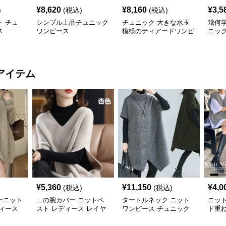
¥
8,620
¥
8,160
¥
3,5
)
(税込)
(税込)
 チュ
シンプル上品チュニック
チュニック 大きな水玉
幾何
ス
ワンピース
模様のティアードワンピ
ニッ
ース
アイテム
¥
5,360
¥
11,150
¥
4,0
(税込)
(税込)
ーニット
二の腕カバー ニットベ
タートルネック ニット
ニッ
ィース
スト レディース レイヤ
ワンピース チュニック
ド重
ード チュニック
秋冬 暖か
カバ