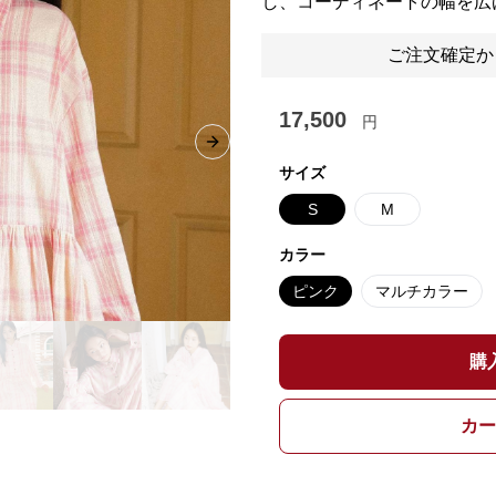
し、コーディネートの幅を広
ご注文確定か
17,500
円
Next slide
サイズ
S
M
カラー
ピンク
マルチカラー
購
カー