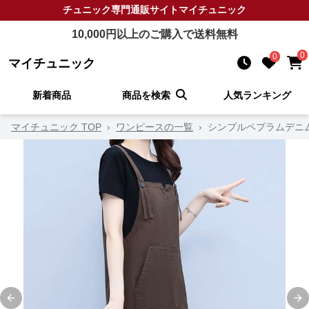
チュニック
専門通販サイト
マイチュニック
10,000
円以上のご購入で送料無料
0
0
マイチュニック
新着商品
商品を検索
人気ランキング
マイチュニック TOP
›
ワンピースの一覧
›
シンプルペプラムデニ
Previous slide
Ne