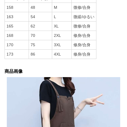
158
48
M
微修/合身
163
54
L
微緩/ゆるい
165
62
XL
微修/合身
168
70
2XL
修身/合身
170
75
3XL
修身/合身
173
86
4XL
修身/合身
商品画像