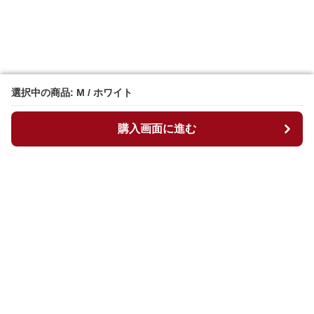
選択中の商品: M / ホワイト
選択中の商品: M / ホワイト
購入画面に進む
購入画面に進む
マイチュニック
について