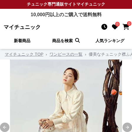
チュニック
専門通販サイト
マイチュニック
10,000
円以上のご購入で送料無料
0
0
マイチュニック
新着商品
商品を検索
人気ランキング
マイチュニック TOP
›
ワンピースの一覧
›
優美なチュニック襟ふ
Previous slide
Ne