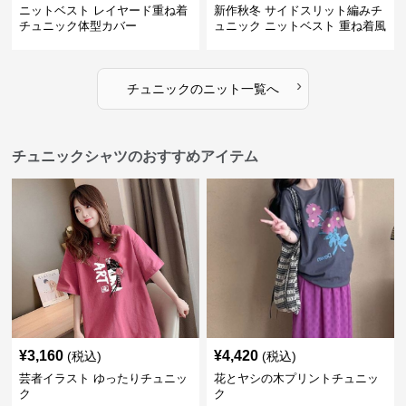
ニットベスト レイヤード重ね着
新作秋冬 サイドスリット編みチ
チュニック体型カバー
ュニック ニットベスト 重ね着風
›
チュニック
の
ニット
一覧へ
チュニックシャツのおすすめアイテム
¥
3,160
¥
4,420
(税込)
(税込)
芸者イラスト ゆったりチュニッ
花とヤシの木プリントチュニッ
ク
ク