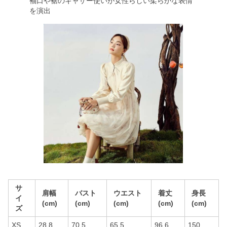
袖口や裾のギャザー使いが女性らしい柔らかな表情
を演出
サ
肩幅
バスト
ウエスト
着丈
身長
イ
(cm)
(cm)
(cm)
(cm)
(cm)
ズ
XS
28.8
70.5
65.5
96.6
150