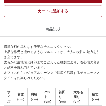
カートに追加する
商品説明
繊細な柄が織りなす優美なチュニックシャツ。
上品な襟元と流れるようなシルエットが、大人の女性の魅力を引
き立てます。
柔らかな生地感と細部までこだわった縫製により、着心地の良さ
と品格を兼ね備えています。
オフィスからカジュアルシーンまで幅広く活躍するチュニックス
タイルをお楽しみください。
サ
バス
首回
太もも
着丈
肩幅
袖丈
イ
ト
り
周り
(cm)
(cm)
(cm)
ズ
(cm)
(cm)
(cm)