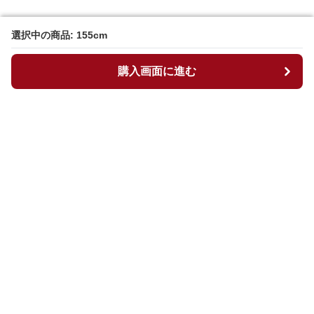
選択中の商品: 155cm
選択中の商品: 155cm
購入画面に進む
購入画面に進む
マイチュニック
について
会社概要