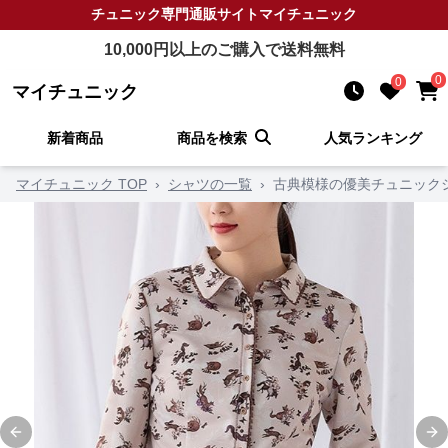
チュニック
専門通販サイト
マイチュニック
10,000
円以上のご購入で送料無料
0
0
マイチュニック
新着商品
商品を検索
人気ランキング
マイチュニック TOP
›
シャツの一覧
›
古典模様の優美チュニック
Previous slide
Ne