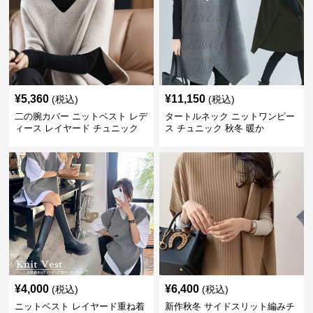
¥
5,360
¥
11,150
(税込)
(税込)
二の腕カバー ニットベスト レデ
タートルネック ニットワンピー
ィース レイヤード チュニック
ス チュニック 秋冬 暖か
¥
4,000
¥
6,400
(税込)
(税込)
ニットベスト レイヤード重ね着
新作秋冬 サイドスリット編みチ