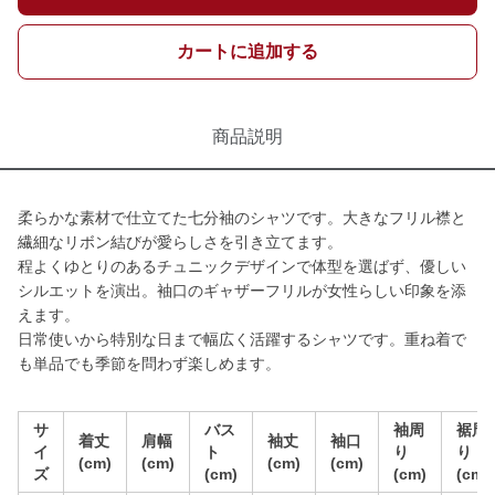
カートに追加する
商品説明
柔らかな素材で仕立てた七分袖のシャツです。大きなフリル襟と
繊細なリボン結びが愛らしさを引き立てます。
程よくゆとりのあるチュニックデザインで体型を選ばず、優しい
シルエットを演出。袖口のギャザーフリルが女性らしい印象を添
えます。
日常使いから特別な日まで幅広く活躍するシャツです。重ね着で
も単品でも季節を問わず楽しめます。
サ
バス
袖周
裾周
着丈
肩幅
袖丈
袖口
イ
ト
り
り
(cm)
(cm)
(cm)
(cm)
ズ
(cm)
(cm)
(cm)