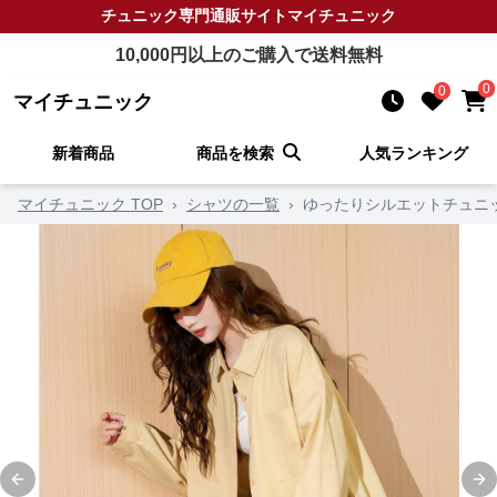
チュニック
専門通販サイト
マイチュニック
10,000
円以上のご購入で送料無料
0
0
マイチュニック
新着商品
商品を検索
人気ランキング
マイチュニック TOP
›
シャツの一覧
›
ゆったりシルエットチュニ
Previous slide
Ne