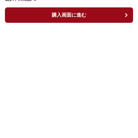
購入画面に進む
購入画面に進む
マイチュニック
について
会社概要
利用規約