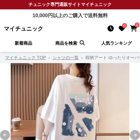
チュニック
専門通販サイト
マイチュニック
10,000
円以上のご購入で送料無料
0
0
マイチュニック
新着商品
商品を検索
人気ランキング
マイチュニック TOP
›
シャツの一覧
›
桜柄アート ゆったりオー
Previous slide
Ne