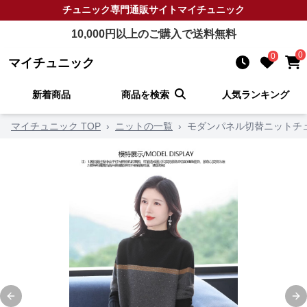
チュニック
専門通販サイト
マイチュニック
10,000
円以上のご購入で送料無料
0
0
マイチュニック
新着商品
商品を検索
人気ランキング
マイチュニック TOP
›
ニットの一覧
›
モダンパネル切替ニットチ
Previous slide
Ne