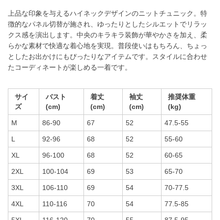
上品な印象を与えるハイネックデザインのニットチュニック。特
徴的なパネル切替が施され、ゆったりとしたシルエットでリラッ
クス感を演出します。中央のキラキラ装飾が華やかさを加え、柔
らかな素材で快適な着心地を実現。普段使いはもちろん、ちょっ
としたお出かけにもぴったりなアイテムです。スタイルに合わせ
たコーディネートが楽しめる一着です。
サイ
バスト
着丈
袖丈
推奨体重
ズ
(cm)
(cm)
(cm)
(kg)
M
86-90
67
52
47.5-55
L
92-96
68
52
55-60
XL
96-100
68
52
60-65
2XL
100-104
69
53
65-70
3XL
106-110
69
54
70-77.5
4XL
110-116
70
54
77.5-85