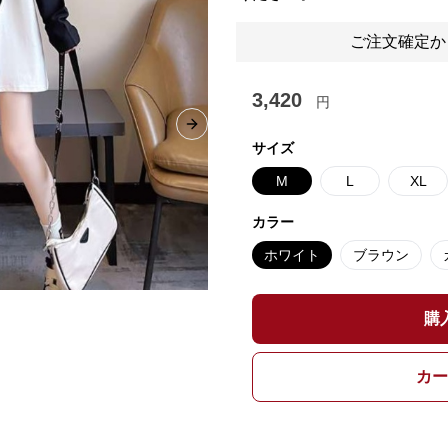
ご注文確定か
3,420
円
Next slide
サイズ
M
L
XL
カラー
ホワイト
ブラウン
購
カー