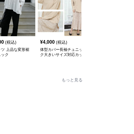
00
¥
4,000
¥
4,600
(税込)
(税込)
(税込)
ャツ 上品な変形裾
体型カバー長袖チュニッ
ふんわり袖チュニックブ
ニック
ク大きいサイズ対応カッ
ラウス バックベルト付
トソートップスシャツ
き シャツ
もっと見る