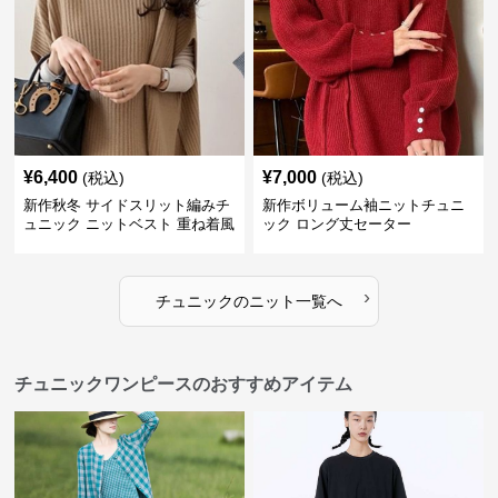
¥
6,400
¥
7,000
(税込)
(税込)
新作秋冬 サイドスリット編みチ
新作ボリューム袖ニットチュニ
ュニック ニットベスト 重ね着風
ック ロング丈セーター
›
チュニック
の
ニット
一覧へ
チュニックワンピースのおすすめアイテム