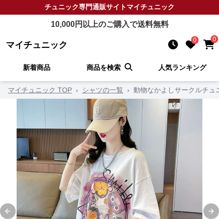
チュニック
専門通販サイト
マイチュニック
10,000
円以上のご購入で送料無料
0
0
マイチュニック
新着商品
商品を検索
人気ランキング
マイチュニック TOP
›
シャツの一覧
›
動物なかよしサークルチュ
Previous slide
Ne