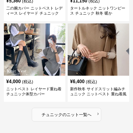
¥
5,360
¥
11,150
(税込)
(税込)
二の腕カバー ニットベスト レデ
タートルネック ニットワンピー
ィース レイヤード チュニック
ス チュニック 秋冬 暖か
¥
4,000
¥
6,400
(税込)
(税込)
ニットベスト レイヤード重ね着
新作秋冬 サイドスリット編みチ
チュニック体型カバー
ュニック ニットベスト 重ね着風
›
チュニック
の
ニット
一覧へ