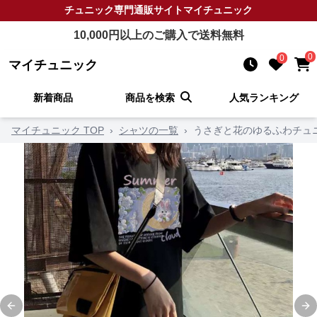
チュニック
専門通販サイト
マイチュニック
10,000
円以上のご購入で送料無料
0
0
マイチュニック
新着商品
商品を検索
人気ランキング
マイチュニック TOP
›
シャツの一覧
›
うさぎと花のゆるふわチュ
Previous slide
Ne