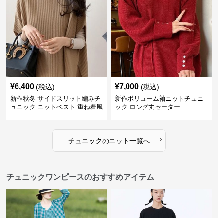
¥
6,400
¥
7,000
(税込)
(税込)
新作秋冬 サイドスリット編みチ
新作ボリューム袖ニットチュニ
ュニック ニットベスト 重ね着風
ック ロング丈セーター
›
チュニック
の
ニット
一覧へ
チュニックワンピースのおすすめアイテム