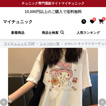
チュニック
専門通販サイト
マイチュニック
10,000
円以上のご購入で送料無料
0
0
マイチュニック
新着商品
商品を検索
人気ランキング
マイチュニック TOP
›
シャツの一覧
›
かわいいキャラクターチュ
Previous slide
Ne