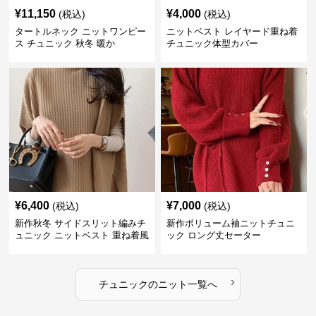
¥
11,150
¥
4,000
(税込)
(税込)
タートルネック ニットワンピー
ニットベスト レイヤード重ね着
ス チュニック 秋冬 暖か
チュニック体型カバー
¥
6,400
¥
7,000
(税込)
(税込)
新作秋冬 サイドスリット編みチ
新作ボリューム袖ニットチュニ
ュニック ニットベスト 重ね着風
ック ロング丈セーター
›
チュニック
の
ニット
一覧へ