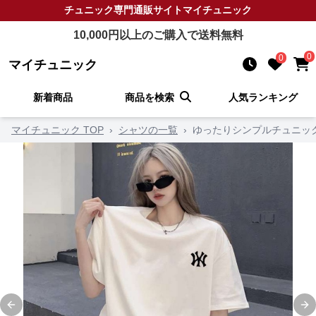
チュニック
専門通販サイト
マイチュニック
10,000
円以上のご購入で送料無料
0
0
マイチュニック
新着商品
商品を検索
人気ランキング
マイチュニック TOP
›
シャツの一覧
›
ゆったりシンプルチュニッ
Previous slide
Ne