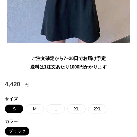
ご注文確定から7~28日でお届け予定
送料は1注文あたり
1000
円かかります
4,420
円
サイズ
S
M
L
XL
2XL
カラー
ブラック