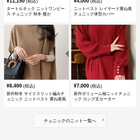
¥
11,150
¥
4,000
(税込)
(税込)
タートルネック ニットワンピー
ニットベスト レイヤード重ね着
ス チュニック 秋冬 暖か
チュニック体型カバー
¥
6,400
¥
7,000
(税込)
(税込)
新作秋冬 サイドスリット編みチ
新作ボリューム袖ニットチュニ
ュニック ニットベスト 重ね着風
ック ロング丈セーター
›
チュニック
の
ニット
一覧へ