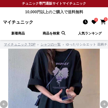
チュニック
専門通販サイト
マイチュニック
10,000
円以上のご購入で送料無料
0
0
マイチュニック
新着商品
商品を検索
人気ランキング
マイチュニック TOP
›
シャツの一覧
›
ゆったりシルエット 花柄チ
Previous slide
Ne