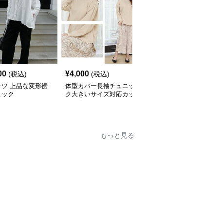
00
¥
4,000
¥
4,600
(税込)
(税込)
(税込)
ャツ 上品な変形裾
体型カバー長袖チュニッ
ふんわり袖チュニックブ
ニック
ク大きいサイズ対応カッ
ラウス バックベルト付
トソートップスシャツ
き シャツ
もっと見る