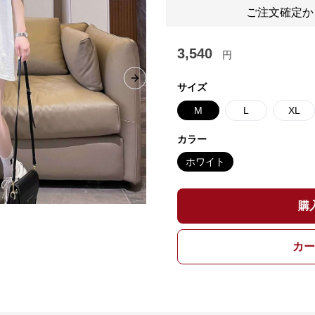
ご注文確定か
3,540
円
Next slide
サイズ
M
L
XL
カラー
ホワイト
購
カー