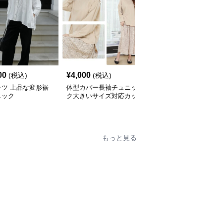
00
¥
4,000
¥
4,600
(税込)
(税込)
(税込)
ャツ 上品な変形裾
体型カバー長袖チュニッ
ふんわり袖チュニックブ
ニック
ク大きいサイズ対応カッ
ラウス バックベルト付
トソートップスシャツ
き シャツ
もっと見る