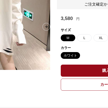
ご注文確定か
3,580
円
Next slide
サイズ
M
L
XL
カラー
ホワイト
購
カー