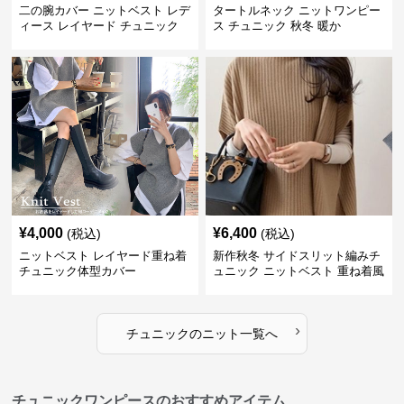
二の腕カバー ニットベスト レデ
タートルネック ニットワンピー
ィース レイヤード チュニック
ス チュニック 秋冬 暖か
¥
4,000
¥
6,400
(税込)
(税込)
ニットベスト レイヤード重ね着
新作秋冬 サイドスリット編みチ
チュニック体型カバー
ュニック ニットベスト 重ね着風
›
チュニック
の
ニット
一覧へ
チュニックワンピースのおすすめアイテム