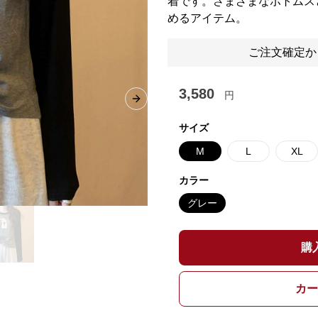
着です。さまざまなボトムス
めるアイテム。
ご注文確定か
3,580
円
Next slide
サイズ
M
L
XL
カラー
グレー
購
カー