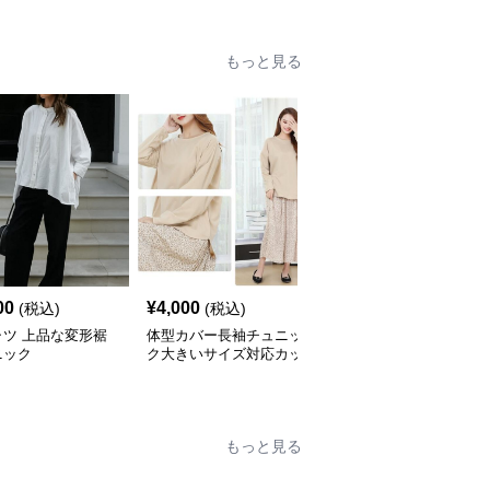
もっと見る
00
¥
4,000
¥
4,600
(税込)
(税込)
(税込)
ャツ 上品な変形裾
体型カバー長袖チュニッ
ふんわり袖チュニックブ
ニック
ク大きいサイズ対応カッ
ラウス バックベルト付
トソートップスシャツ
き シャツ
もっと見る