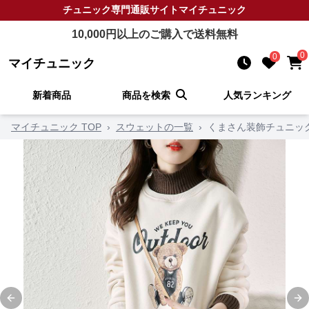
チュニック
専門通販サイト
マイチュニック
10,000
円以上のご購入で送料無料
0
0
マイチュニック
新着商品
商品を検索
人気ランキング
マイチュニック TOP
›
スウェットの一覧
›
くまさん装飾チュニッ
Previous slide
Ne