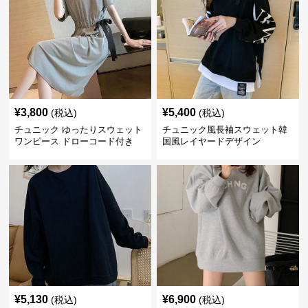
¥
3,800
¥
5,400
(税込)
(税込)
チュニック ゆったりスウェット
チュニック風長袖スウェット韓
ワンピース ドローコード付き
国風レイヤードデザイン
¥
5,130
¥
6,900
(税込)
(税込)