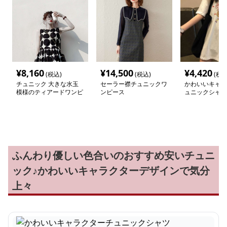
¥
8,160
¥
14,500
¥
4,420
(税込)
(税込)
(税込
チュニック 大きな水玉
セーラー襟チュニックワ
かわいいキャラ
模様のティアードワンピ
ンピース
ュニックシャツ
ース
ふんわり優しい色合いのおすすめ安いチュニ
ック♪かわいいキャラクターデザインで気分
上々