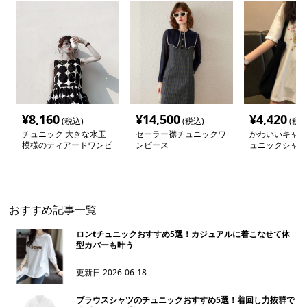
¥
8,160
¥
14,500
¥
4,420
(税込)
(税込)
(税込
チュニック 大きな水玉
セーラー襟チュニックワ
かわいいキャラ
模様のティアードワンピ
ンピース
ュニックシャツ
ース
おすすめ記事一覧
ロンtチュニックおすすめ5選！カジュアルに着こなせて体
型カバーも叶う
更新日
2026-06-18
ブラウスシャツのチュニックおすすめ5選！着回し力抜群で