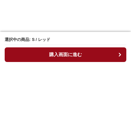
選択中の商品: S / レッド
選択中の商品: S / レッド
購入画面に進む
購入画面に進む
マイチュニック
について