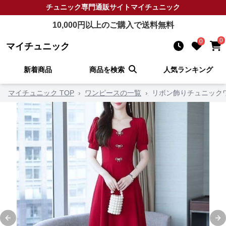
チュニック
専門通販サイト
マイチュニック
10,000
円以上のご購入で送料無料
0
0
マイチュニック
新着商品
商品を検索
人気ランキング
マイチュニック TOP
›
ワンピースの一覧
›
リボン飾りチュニック
Previous slide
Ne