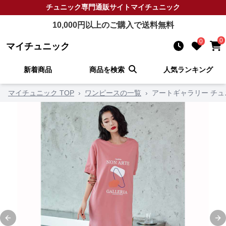
チュニック
専門通販サイト
マイチュニック
10,000
円以上のご購入で送料無料
0
0
マイチュニック
新着商品
商品を検索
人気ランキング
マイチュニック TOP
›
ワンピースの一覧
›
アートギャラリー チ
Previous slide
Ne