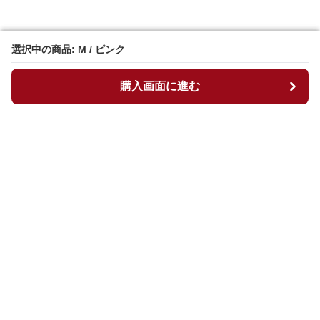
選択中の商品: M / ピンク
選択中の商品: M / ピンク
購入画面に進む
購入画面に進む
マイチュニック
について
会社概要