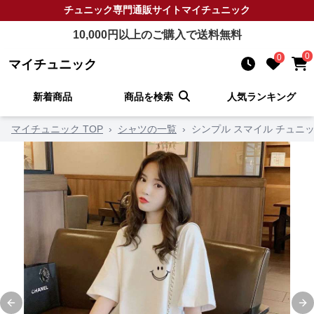
チュニック
専門通販サイト
マイチュニック
10,000
円以上のご購入で送料無料
0
0
マイチュニック
新着商品
商品を検索
人気ランキング
マイチュニック TOP
›
シャツの一覧
›
シンプル スマイル チュニ
Previous slide
Ne