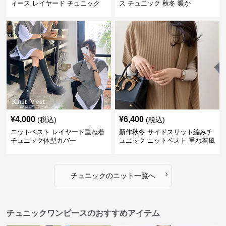
ィース レイヤード チュニック
ス チュニック 秋冬 暖か
¥
4,000
¥
6,400
(税込)
(税込)
ニットベスト レイヤード重ね着
新作秋冬 サイドスリット編みチ
チュニック体型カバー
ュニック ニットベスト 重ね着風
›
チュニック
の
ニット
一覧へ
チュニックワンピースのおすすめアイテム