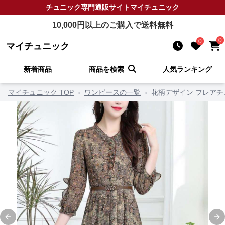
チュニック
専門通販サイト
マイチュニック
10,000
円以上のご購入で送料無料
0
0
マイチュニック
新着商品
商品を検索
人気ランキング
マイチュニック TOP
›
ワンピースの一覧
›
花柄デザイン フレア
Previous slide
Ne