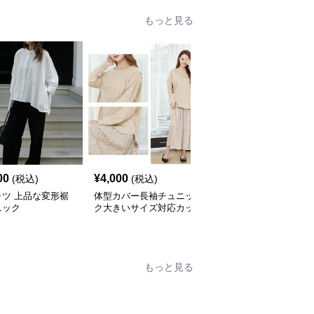
もっと見る
00
¥
4,000
¥
4,600
(税込)
(税込)
(税込)
ャツ 上品な変形裾
体型カバー長袖チュニッ
ふんわり袖チュニックブ
ニック
ク大きいサイズ対応カッ
ラウス バックベルト付
トソートップスシャツ
き シャツ
もっと見る