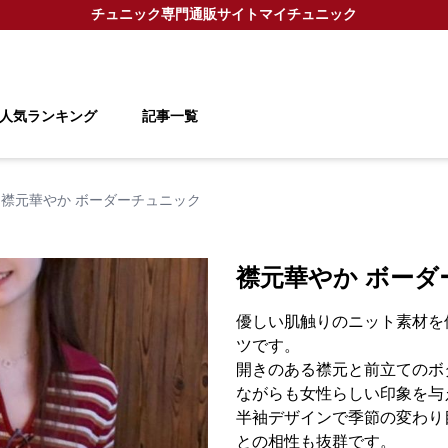
チュニック
専門通販サイト
マイチュニック
人気ランキング
記事一覧
襟元華やか ボーダーチュニック
襟元華やか ボーダ
優しい肌触りのニット素材を
ツです。
開きのある襟元と前立てのボ
ながらも女性らしい印象を与
半袖デザインで季節の変わり
との相性も抜群です。