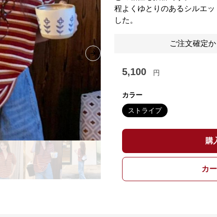
程よくゆとりのあるシルエッ
した。
ご注文確定か
Next slide
5,100
円
カラー
ストライプ
購
カー