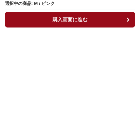
選択中の商品: M / ピンク
選択中の商品: M / ピンク
購入画面に進む
購入画面に進む
マイチュニック
について
会社概要
利用規約