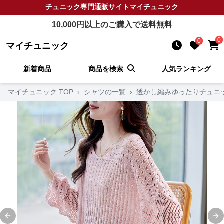
チュニック
専門通販サイト
マイチュニック
10,000
円以上のご購入で送料無料
0
0
マイチュニック
新着商品
商品を検索
人気ランキング
マイチュニック TOP
›
シャツの一覧
›
透かし編みゆったりチュニ
Previous slide
Ne