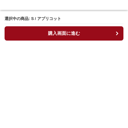
選択中の商品: S / アプリコット
選択中の商品: S / アプリコット
購入画面に進む
購入画面に進む
マイチュニック
について
会社概要