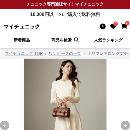
チュニック
専門通販サイト
マイチュニック
10,000
円以上のご購入で送料無料
0
0
マイチュニック
新着商品
商品を検索
人気ランキング
マイチュニック TOP
›
ワンピースの一覧
›
上品フレアロング丈チ
Previous slide
Ne