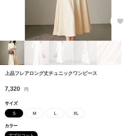
上品フレアロング丈チュニックワンピース
7,320
円
サイズ
S
M
L
XL
カラー
アプリコット