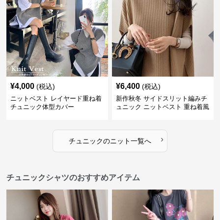
¥
4,000
¥
6,400
(税込)
(税込)
ニットベスト レイヤード重ね着
新作秋冬 サイドスリット編みチ
チュニック体型カバー
ュニック ニットベスト 重ね着風
›
チュニック
の
ニット
一覧へ
チュニックシャツのおすすめアイテム