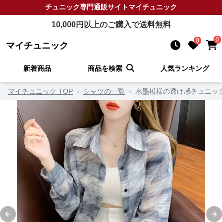
チュニック
専門通販サイト
マイチュニック
10,000
円以上のご購入で送料無料
0
0
マイチュニック
新着商品
商品を検索
人気ランキング
マイチュニック TOP
›
シャツの一覧
›
水墨模様の透け感チュニッ
Previous slide
Ne