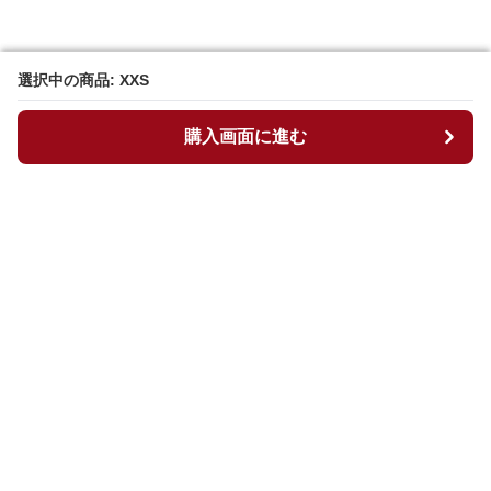
選択中の商品: XXS
選択中の商品: XXS
購入画面に進む
購入画面に進む
マイチュニック
について
会社概要