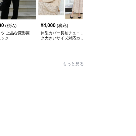
00
¥
4,000
¥
4,600
(税込)
(税込)
(税込)
ャツ 上品な変形裾
体型カバー長袖チュニッ
ふんわり袖チュニックブ
ニック
ク大きいサイズ対応カッ
ラウス バックベルト付
トソートップスシャツ
き シャツ
もっと見る