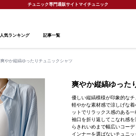
チュニック
専門通販サイト
マイチュニック
人気ランキング
記事一覧
爽やか縦縞ゆったりチュニックシャツ
爽やか縦縞ゆった
優しい縦縞模様が印象的なチ
軽やかな素材感で涼しげな着
ットでリラックス感のある一
袖口を折り返してこなれ感を
らきれいめまで幅広いコーデ
インナーを選ばないチュニッ