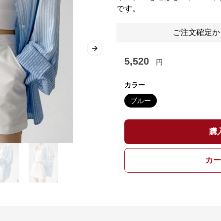
です。
ご注文確定か
Next slide
5,520
円
カラー
ブルー
購
カー