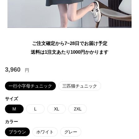
ご注文確定から7~28日でお届け予定
送料は1注文あたり
1000
円かかります
3,960
円
一行小字母チュニック
三匹猫チュニック
サイズ
M
L
XL
2XL
カラー
ブラウン
ホワイト
グレー