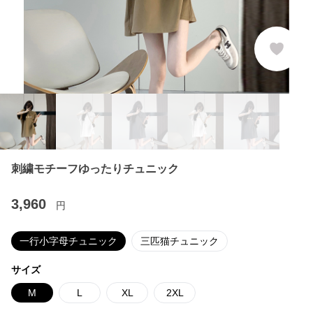
刺繍モチーフゆったりチュニック
3,960
円
一行小字母チュニック
三匹猫チュニック
サイズ
M
L
XL
2XL