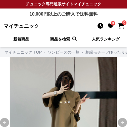
チュニック
専門通販サイト
マイチュニック
10,000
円以上のご購入で送料無料
0
0
マイチュニック
新着商品
商品を検索
人気ランキング
マイチュニック TOP
›
ワンピースの一覧
›
刺繍モチーフゆったり
Previous slide
Ne