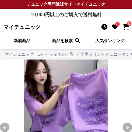
チュニック
専門通販サイト
マイチュニック
10,000
円以上のご購入で送料無料
0
0
マイチュニック
新着商品
商品を検索
人気ランキング
マイチュニック TOP
›
シャツの一覧
›
文字プリントチュニックシ
Previous slide
Ne