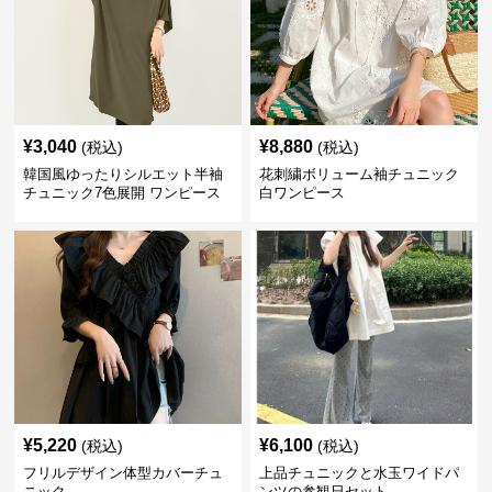
¥
3,040
¥
8,880
(税込)
(税込)
韓国風ゆったりシルエット半袖
花刺繍ボリューム袖チュニック
チュニック7色展開 ワンピース
白ワンピース
¥
5,220
¥
6,100
(税込)
(税込)
フリルデザイン体型カバーチュ
上品チュニックと水玉ワイドパ
ニック
ンツの参観日セット