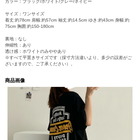
カラー：ブラック/ホワイト/グレー/ネイビー
サイズ：ワンサイズ
着丈:約78cm 肩幅:約57cm 袖丈:約14.5cm ゆき:約43cm 身幅:約
75cm 胸囲:約150-180cm
裏地：なし
伸縮性：あり
透け感：ホワイトのみややあり
※すべて平置きサイズです（採寸方法違いより、多少の誤差がご
ざいますので、ご了承ください）。
商品画像