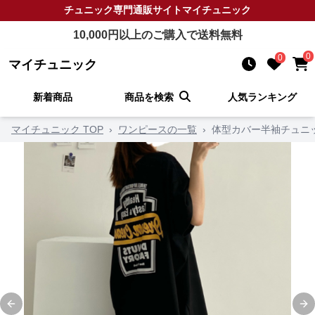
チュニック
専門通販サイト
マイチュニック
10,000
円以上のご購入で送料無料
0
0
マイチュニック
新着商品
商品を検索
人気ランキング
マイチュニック TOP
›
ワンピースの一覧
›
体型カバー半袖チュニ
Previous slide
Ne