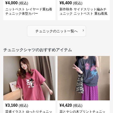
¥
4,000
¥
6,400
(税込)
(税込)
ニットベスト レイヤード重ね着
新作秋冬 サイドスリット編みチ
チュニック体型カバー
ュニック ニットベスト 重ね着風
›
チュニック
の
ニット
一覧へ
チュニックシャツのおすすめアイテム
¥
3,160
¥
4,420
(税込)
(税込)
芸者イラスト ゆったりチュニッ
花とヤシの木プリントチュニッ