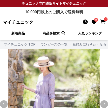
チュニック
専門通販サイト
マイチュニック
10,000
円以上のご購入で送料無料
0
0
マイチュニック
新着商品
商品を検索
人気ランキング
マイチュニック TOP
›
ワンピースの一覧
›
花摘みに行きたくなる
Previous slide
Ne