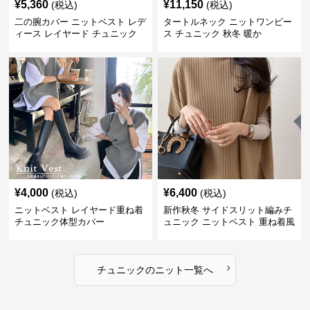
¥
5,360
¥
11,150
(税込)
(税込)
二の腕カバー ニットベスト レデ
タートルネック ニットワンピー
ィース レイヤード チュニック
ス チュニック 秋冬 暖か
¥
4,000
¥
6,400
(税込)
(税込)
ニットベスト レイヤード重ね着
新作秋冬 サイドスリット編みチ
チュニック体型カバー
ュニック ニットベスト 重ね着風
›
チュニック
の
ニット
一覧へ