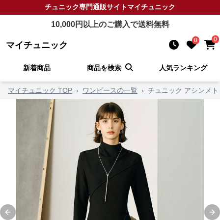
チュニック
専門通販サイト
マイチュニック
10,000
円以上のご購入で送料無料
0
0
マイチュニック
新着商品
商品を検索
人気ランキング
マイチュニック TOP
›
ワンピースの一覧
›
チュニック アシンメト
Previous slide
Ne