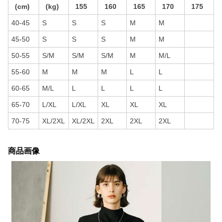
(cm)
(kg)
155
160
165
170
175
40-45
S
S
S
M
M
45-50
S
S
S
M
M
50-55
S/M
S/M
S/M
M
M/L
55-60
M
M
M
L
L
60-65
M/L
L
L
L
L
65-70
L/XL
L/XL
XL
XL
XL
70-75
XL/2XL
XL/2XL
2XL
2XL
2XL
商品画像