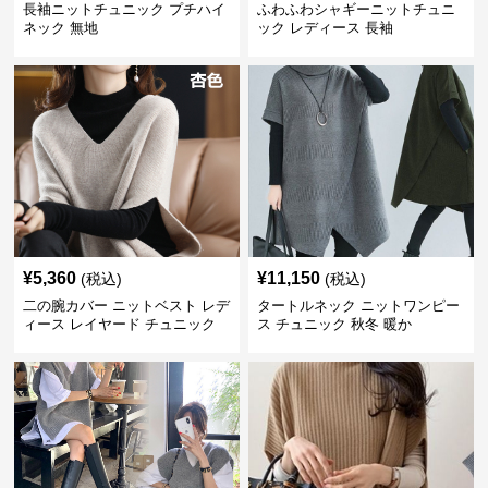
長袖ニットチュニック プチハイ
ふわふわシャギーニットチュニ
ネック 無地
ック レディース 長袖
¥
5,360
¥
11,150
(税込)
(税込)
二の腕カバー ニットベスト レデ
タートルネック ニットワンピー
ィース レイヤード チュニック
ス チュニック 秋冬 暖か