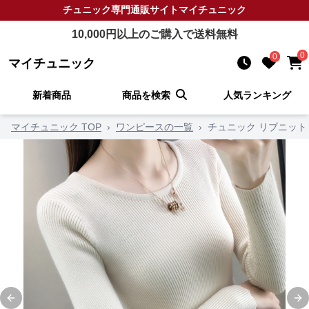
チュニック
専門通販サイト
マイチュニック
10,000
円以上のご購入で送料無料
0
0
マイチュニック
新着商品
商品を検索
人気ランキング
マイチュニック TOP
›
ワンピースの一覧
›
チュニック リブニット
Previous slide
Ne