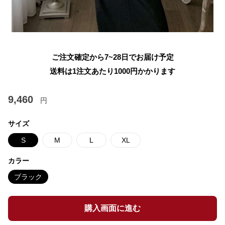
ご注文確定から7~28日でお届け予定
送料は1注文あたり
1000
円かかります
9,460
円
サイズ
S
M
L
XL
カラー
ブラック
購入画面に進む