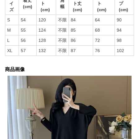
着丈
肩
イ
ト
ト丈
ト
プ
(cm)
幅
ズ
(cm)
(cm)
(cm)
(cm)
S
54
120
不限
84
64
90
M
55
124
不限
85
68
94
L
56
128
不限
86
72
98
XL
57
132
不限
87
76
102
商品画像