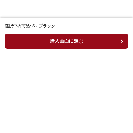
選択中の商品: S / ブラック
選択中の商品: S / ブラック
購入画面に進む
購入画面に進む
マイチュニック
について