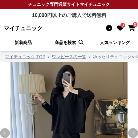
チュニック
専門通販サイト
マイチュニック
10,000
円以上のご購入で送料無料
0
0
マイチュニック
新着商品
商品を検索
人気ランキング
マイチュニック TOP
›
ワンピースの一覧
›
ゆったりチュニック×
Previous slide
Ne