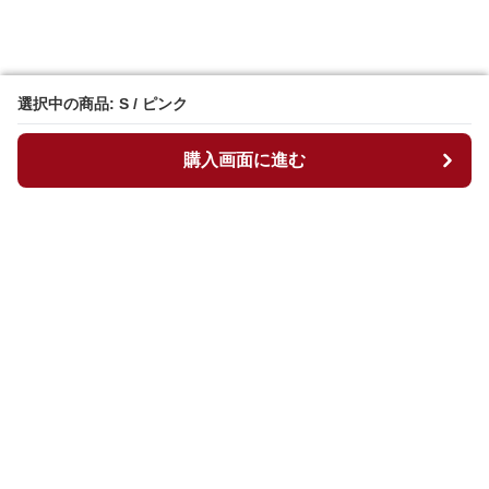
選択中の商品: S / ピンク
選択中の商品: S / ピンク
購入画面に進む
購入画面に進む
マイチュニック
について