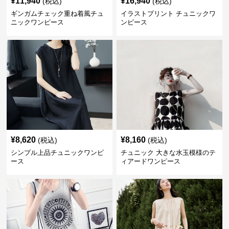
¥
11,940
¥
16,940
(税込)
(税込)
ギンガムチェック重ね着風チュ
イラストプリント チュニックワ
ニックワンピース
ンピース
¥
8,620
¥
8,160
(税込)
(税込)
シンプル上品チュニックワンピ
チュニック 大きな水玉模様のテ
ース
ィアードワンピース