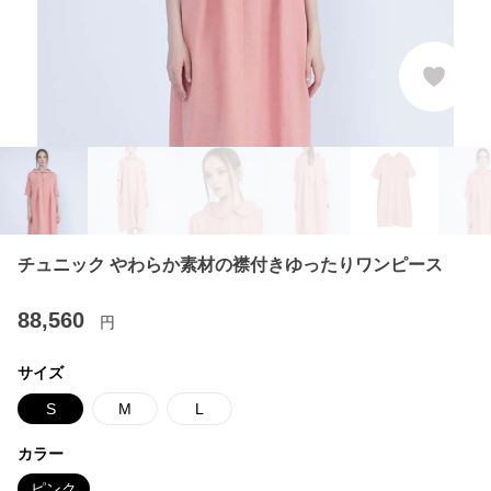
チュニック やわらか素材の襟付きゆったりワンピース
88,560
円
サイズ
S
M
L
カラー
ピンク