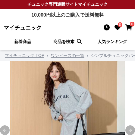
チュニック
専門通販サイト
マイチュニック
10,000
円以上のご購入で送料無料
0
0
マイチュニック
新着商品
商品を検索
人気ランキング
マイチュニック TOP
›
ワンピースの一覧
›
シンプルチュニックパ
Previous slide
Ne